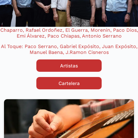
Chaparro, Rafael Ordoñez, El Guerra, Morenin, Paco Dios,
Emi Álvarez, Paco Chiapas, Antonio Serrano
Al Toque: Paco Serrano, Gabriel Expósito, Juan Expósito,
Manuel Baena, J.Ramon Cisneros
Artistas
Cartelera