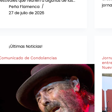
festivales que reúnen a algunas de las…
jorna
Peña Flamenca
27 de julio de 2026
¡Últimas Noticias!
Comunicado de Condolencias
Jorn
entre
Nuev