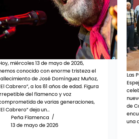
Hoy, miércoles 13 de mayo de 2026,
hemos conocido con enorme tristeza el
Las 
fallecimiento de José Domínguez Muñoz,
Espe
“El Cabrero”, a los 81 años de edad. Figura
celeb
irrepetible del flamenco y voz
nueva
comprometida de varias generaciones,
de C
“El Cabrero” deja un…
encu
Peña Flamenca
una 
13 de mayo de 2026