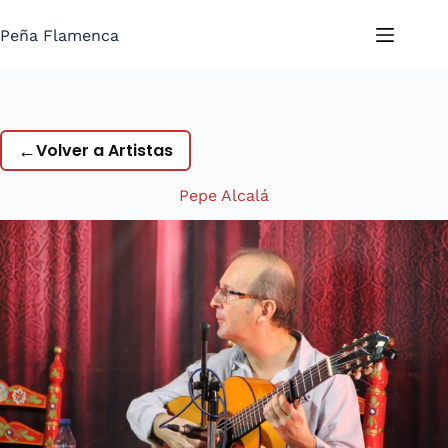
Saltar
al
Peña Flamenca
contenido
←
Volver a Artistas
Pepe Alcalá