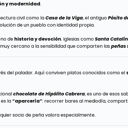
ión y modernidad
.
tectura civil como la
Casa de la Viga
, el antiguo
Pósito d
evolución de un pueblo con identidad propia.
leno de
historia y devoción
. Iglesias como
Santa Catali
 muy cercano a la sensibilidad que comparten las
peñas 
vés del paladar. Aquí conviven platos conocidos como el
cional
chocolate de Hipólito Cabrera
, es uno de esos s
 es la
“aparcería”
: recorrer bares al mediodía, compart
quier socio de peña valora especialmente.