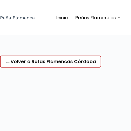
Saltar
al
Inicio
Peñas Flamencas
contenido
Peña Flamenca
←
Volver a Rutas Flamencas Córdoba