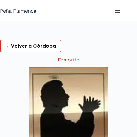
Saltar
al
Peña Flamenca
contenido
←
Volver a Córdoba
Fosforito