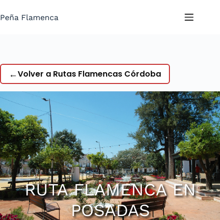
Saltar
al
Peña Flamenca
contenido
←
Volver a Rutas Flamencas Córdoba
RUTA FLAMENCA EN
POSADAS