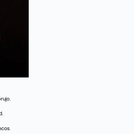
rujo.
d.
ncos.