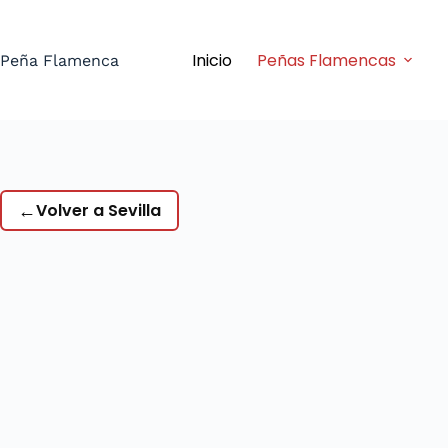
Saltar
al
Inicio
Peñas Flamencas
contenido
Peña Flamenca
←
Volver a Sevilla