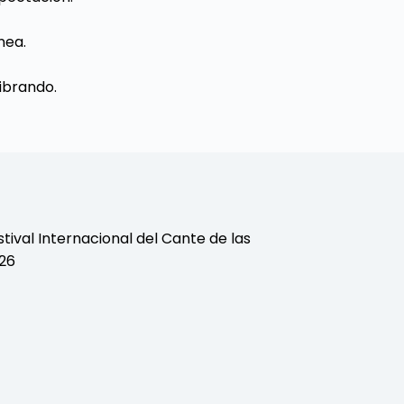
nea.
ibrando.