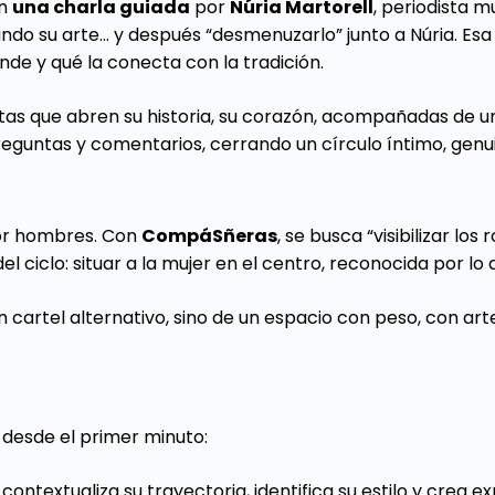
n
una charla guiada
por
Núria Martorell
, periodista 
ndo su arte… y después “desmenuzarlo” junto a Núria. Esa
e y qué la conecta con la tradición.
istas que abren su historia, su corazón, acompañadas de
preguntas y comentarios, cerrando un círculo íntimo, gen
por hombres. Con
CompáSñeras
, se busca “visibilizar lo
del ciclo: situar a la mujer en el centro, reconocida por lo
n cartel alternativo, sino de un espacio con peso, con ar
desde el primer minuto:
, contextualiza su trayectoria, identifica su estilo y crea e