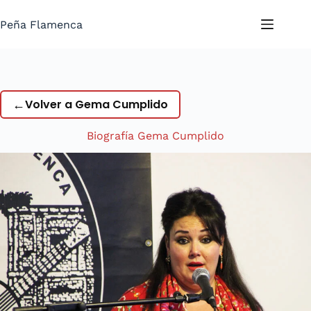
Saltar
al
Peña Flamenca
contenido
←
Volver a Gema Cumplido
Biografía Gema Cumplido