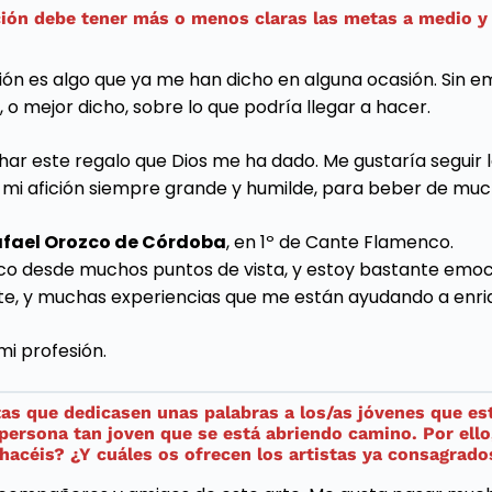
ión debe tener más o menos claras las metas a medio y l
ión es algo que ya me han dicho en alguna ocasión. Sin em
o mejor dicho, sobre lo que podría llegar a hacer.
har este regalo que Dios me ha dado. Me gustaría seguir la
mi afición siempre grande y humilde, para beber de much
afael Orozco de Córdoba
, en 1º de Cante Flamenco.
co desde muchos puntos de vista, y estoy bastante emo
e, y muchas experiencias que me están ayudando a enri
mi profesión.
istas que dedicasen unas palabras a los/as jóvenes que 
persona tan joven que se está abriendo camino. Por ello,
acéis? ¿Y cuáles os ofrecen los artistas ya consagrado