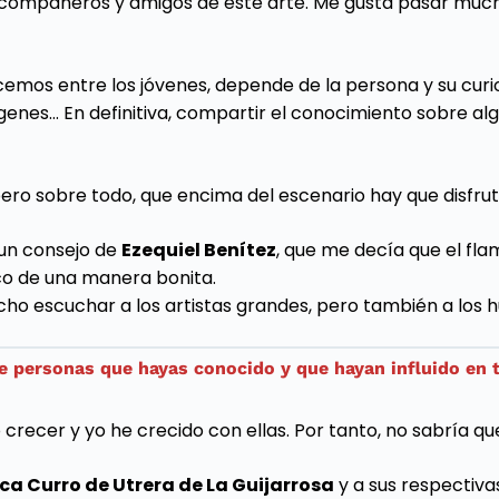
compañeros y amigos de este arte. Me gusta pasar mucho 
mos entre los jóvenes, depende de la persona y su curios
ígenes… En definitiva, compartir el conocimiento sobre al
pero sobre todo, que encima del escenario hay que disfrut
 un consejo de
Ezequiel Benítez
, que me decía que el fla
ico de una manera bonita.
o escuchar a los artistas grandes, pero también a los h
 personas que hayas conocido y que hayan influido en tu
ecer y yo he crecido con ellas. Por tanto, no sabría q
ca Curro de Utrera de La Guijarrosa
y a sus respectiva