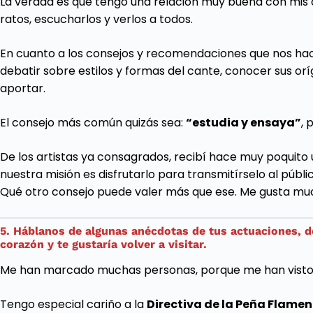
La verdad es que tengo una relación muy buena con mis 
ratos, escucharlos y verlos a todos.
En cuanto a los consejos y recomendaciones que nos hace
debatir sobre estilos y formas del cante, conocer sus or
aportar.
El consejo más común quizás sea:
“estudia y ensaya”
, 
De los artistas ya consagrados, recibí hace muy poquito
nuestra misión es disfrutarlo para transmitírselo al públ
Qué otro consejo puede valer más que ese. Me gusta much
5. Háblanos de algunas anécdotas de tus actuaciones, de
corazón y te gustaría volver a visitar.
Me han marcado muchas personas, porque me han visto cr
Tengo especial cariño a la
Directiva de la Peña Flamen