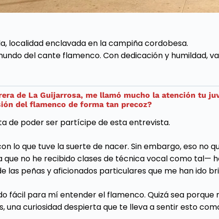
la, localidad enclavada en la campiña cordobesa.
mundo del cante flamenco. Con dedicación y humildad, va 
ra de La Guijarrosa, me llamó mucho la atención tu juven
sión del flamenco de forma tan precoz?
a de poder ser partícipe de esta entrevista.
on lo que tuve la suerte de nacer. Sin embargo, eso no q
que no he recibido clases de técnica vocal como tal— he
de las peñas y aficionados particulares que me han ido b
 fácil para mí entender el flamenco. Quizá sea porque mi
 una curiosidad despierta que te lleva a sentir esto com