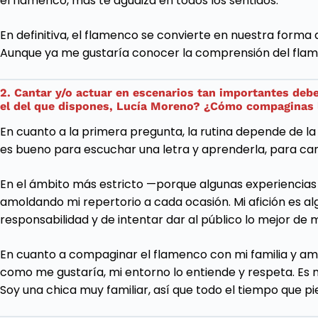
el flamenco, más te agudiza en todos los sentidos.
En definitiva, el flamenco se convierte en nuestra forma d
Aunque ya me gustaría conocer la comprensión del flamen
2. Cantar y/o actuar en escenarios tan importantes debe
el del que dispones, Lucía Moreno? ¿Cómo compaginas l
En cuanto a la primera pregunta, la rutina depende de l
es bueno para escuchar una letra y aprenderla, para can
En el ámbito más estricto —porque algunas experiencias qu
amoldando mi repertorio a cada ocasión. Mi afición es a
responsabilidad y de intentar dar al público lo mejor de m
En cuanto a compaginar el flamenco con mi familia y amig
como me gustaría, mi entorno lo entiende y respeta. Es
Soy una chica muy familiar, así que todo el tiempo que pi