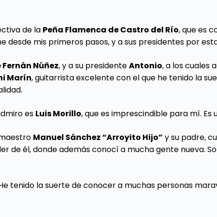
ectiva de la
Peña Flamenca de Castro del Río
, que es 
e desde mis primeros pasos, y a sus presidentes por esta
e Fernán Núñez
, y a su presidente
Antonio
, a los cuales
i Marín
, guitarrista excelente con el que he tenido la
alidad.
 admiro es
Luis Morillo
, que es imprescindible para mí. Es
 maestro
Manuel Sánchez “Arroyito Hijo”
y su padre, 
r de él, donde además conocí a mucha gente nueva. Son
e tenido la suerte de conocer a muchas personas maravil