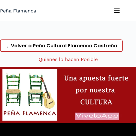
Saltar
al
Peña Flamenca
contenido
←
Volver a Peña Cultural Flamenca Castreña
Quienes lo hacen Posible