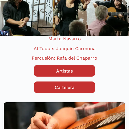
Marta Navarro
Al Toque: Joaquín Carmona
Percusión: Rafa del Chaparro
Artistas
Cartelera