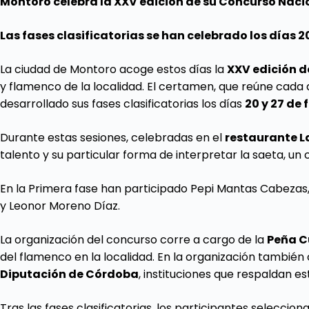
Montoro
celebra la XXV edición de su Concurso Naci
Las fases clasificatorias se han celebrado los días 2
La ciudad de Montoro acoge estos días la
XXV edición d
y flamenco de la localidad. El certamen, que reúne cada
desarrollado sus fases clasificatorias los días
20 y 27 de 
Durante estas sesiones, celebradas en el
restaurante L
talento y su particular forma de interpretar la saeta, un
En la Primera fase han participado Pepi Mantas Cabezas
y Leonor Moreno Díaz.
La organización del concurso corre a cargo de la
Peña C
del flamenco en la localidad. En la organización también
Diputación de Córdoba
, instituciones que respaldan est
Tras las fases clasificatorias, los participantes selecci