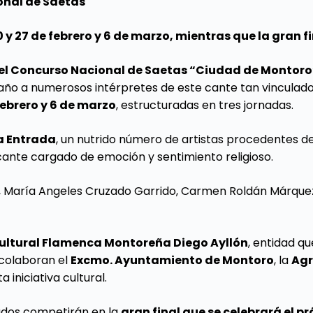
onal de Saetas
0 y 27 de febrero y 6 de marzo, mientras que la gran f
el Concurso Nacional de Saetas “Ciudad de
Montoro
 año a numerosos intérpretes de este cante tan vinculado
febrero y 6 de marzo
, estructuradas en tres jornadas.
a Entrada
, un nutrido número de artistas procedentes de
 cante cargado de emoción y sentimiento religioso.
, María Angeles Cruzado Garrido, Carmen Roldán Márquez
ultural Flamenca
Montoreña
Diego
Ayllón
, entidad q
 colaboran el
Excmo. Ayuntamiento de
Montoro
, la
Agr
a iniciativa cultural.
onados competirán en la
gran final que se celebrará el p