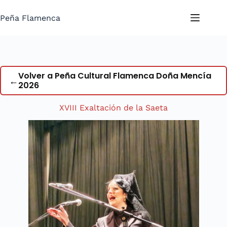
Saltar
al
Peña Flamenca
contenido
Volver a Peña Cultural Flamenca Doña Mencía
←
2026
XVIII Exaltación de la Saeta