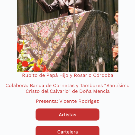
Rubito de Papá Hijo y Rosario Córdoba
Colabora: Banda de Cornetas y Tambores “Santísimo
Cristo del Calvario” de Doña Mencía
Presenta: Vicente Rodrígez
Artistas
Cartelera