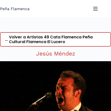
Saltar
al
Peña Flamenca
contenido
Volver a Artistas 49 Cata Flamenca Peña
←
Cultural Flamenca El Lucero
Jesús Méndez