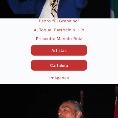
Pedro “El Granaino”
Al Toque: Patrocinio Hijo
Presenta: Manolo Ruiz
Artistas
Cartelera
Imágenes