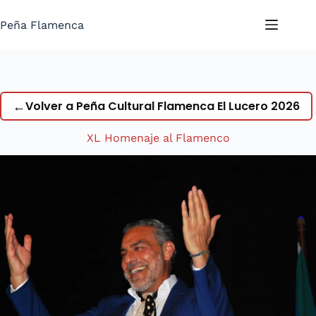
Saltar
al
Peña Flamenca
contenido
←
Volver a Peña Cultural Flamenca El Lucero 2026
XL Homenaje al Flamenco