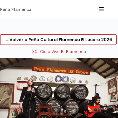
Saltar
al
Peña Flamenca
contenido
←
Volver a Peña Cultural Flamenca El Lucero 2026
XXI Ciclo Vive El Flamenco