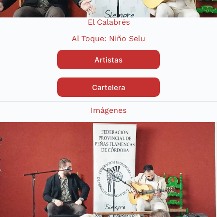
El Calabrés
Al Toque: Niño Selu
Artistas
Cartelera
Imágenes