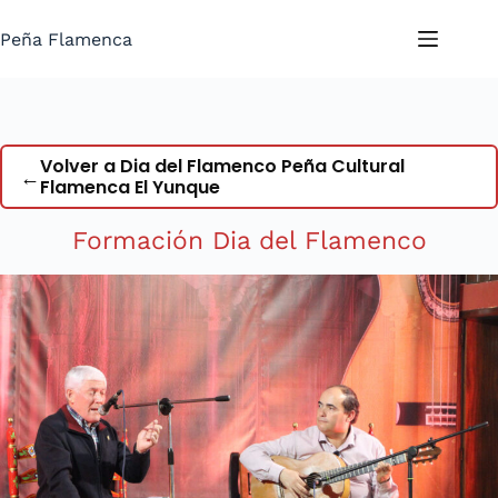
Saltar
al
Peña Flamenca
contenido
Volver a Dia del Flamenco Peña Cultural
←
Flamenca El Yunque
Formación Dia del Flamenco