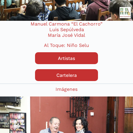
Manuel Carmona “El Cachorro”
Luis Sepúlveda
María José Vidal
Al Toque: Niño Selu
Artistas
Cartelera
Imágenes