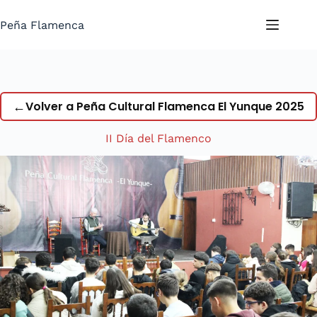
Saltar
al
Peña Flamenca
contenido
←
Volver a Peña Cultural Flamenca El Yunque 2025
II Día del Flamenco