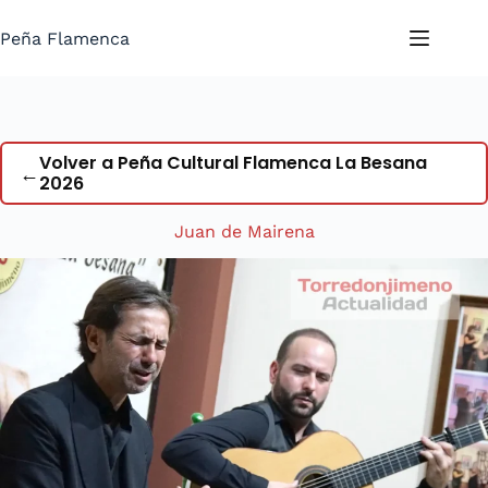
Saltar
al
Peña Flamenca
contenido
Volver a Peña Cultural Flamenca La Besana
←
2026
Juan de Mairena