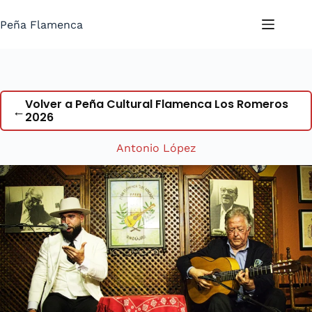
Saltar
al
Peña Flamenca
contenido
Volver a Peña Cultural Flamenca Los Romeros
←
2026
Antonio López