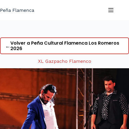
Saltar
al
Peña Flamenca
contenido
Volver a Peña Cultural Flamenca Los Romeros
←
2026
XL Gazpacho Flamenco