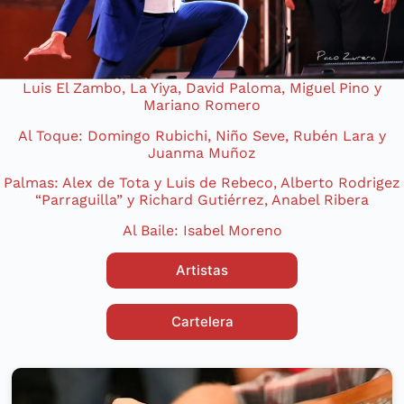
Luis El Zambo, La Yiya, David Paloma, Miguel Pino y
Mariano Romero
Al Toque: Domingo Rubichi, Niño Seve, Rubén Lara y
Juanma Muñoz
Palmas: Alex de Tota y Luis de Rebeco, Alberto Rodrigez
“Parraguilla” y Richard Gutiérrez, Anabel Ribera
Al Baile: Isabel Moreno
Artistas
Cartelera