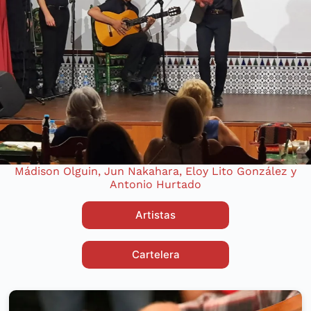
Mádison Olguin, Jun Nakahara, Eloy Lito González y
Antonio Hurtado
Artistas
Cartelera