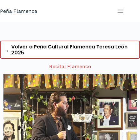
Saltar
al
Peña Flamenca
contenido
Volver a Peña Cultural Flamenca Teresa León
←
2025
Recital Flamenco