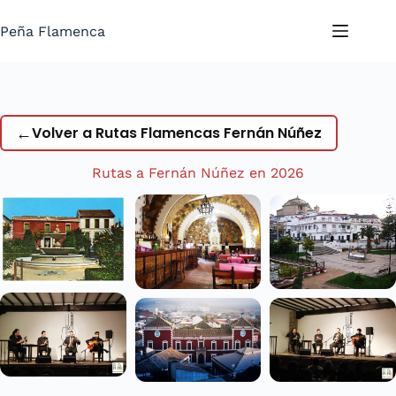
Saltar
al
Peña Flamenca
contenido
←
Volver a Rutas Flamencas Fernán Núñez
Rutas a Fernán Núñez en 2026