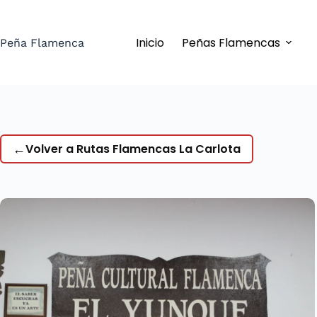
Saltar
al
Inicio
Peñas Flamencas
contenido
Peña Flamenca
←
Volver a Rutas Flamencas La Carlota