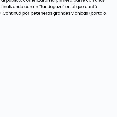
 al público. Comenzaron la primera parte con unas
 finalizando con un “fandagazo” en el que cantó
as. Continuó por peteneras grandes y chicas (corta o