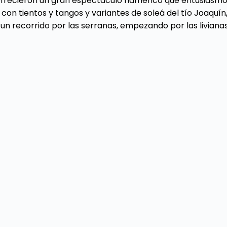
ofrecieron un gran espectáculo flamenco que entusiasmó
on tientos y tangos y variantes de soleá del tío Joaquín,
 un recorrido por las serranas, empezando por las livian