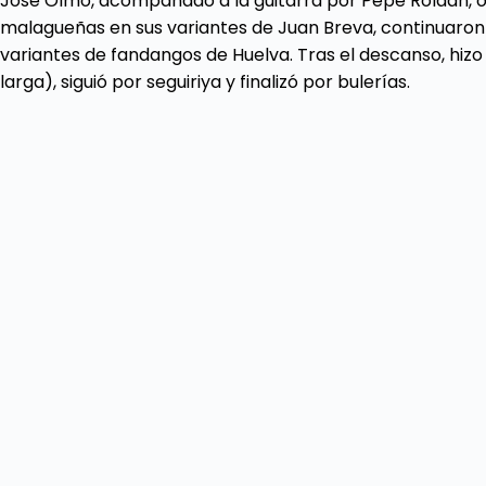
José Olmo, acompañado a la guitarra por Pepe Roldán, 
malagueñas en sus variantes de Juan Breva, continuaron c
variantes de fandangos de Huelva. Tras el descanso, hizo
larga), siguió por seguiriya y finalizó por bulerías.